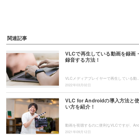
関連記事
VLCで再生している動画を録画
録音する方法！
VLCメディアプレイヤーで再生している動画を録画・または録音したいと思ったことはありませんか？VLCメディアプレイヤーなら、単体でレコーディング
2022年03月02日
VLC for Androidの導入方法と
い方を紹介！
2021年09月12日