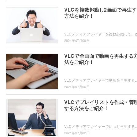
VLCを複数起動し2画面で再生す
方法を紹介！
2021年07月06日
VLCで全画面で動画を再生する
法をご紹介！
VLCメディアプレイヤーで動画を再生する際に、ウィンドウサイズを最大化するだけでなくウィンドウの枠を消して全画面で動画を再生したいと思った
2021年07月06日
VLCでプレイリストを作成・管
する方法をご紹介！
VLCメディアプレイヤーでいつも再生する音楽ファイル・動画ファイルのプレイリストを作成して管理したいと思ったことはありませんか？
2021年07月02日