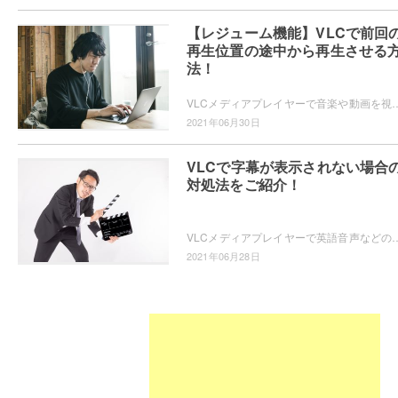
【レジューム機能】VLCで前回
再生位置の途中から再生させる
法！
VLCメディアプレイヤーで音楽や動画を視聴していて、プレイヤーの次回起動時に前回の再生位置から再生させたいと思ったことはありませんか？この記事で
2021年06月30日
VLCで字幕が表示されない場合
対処法をご紹介！
VLCメディアプレイヤーで英語音声などの動画を再生していて、字幕が表示されないため動画の内容が分からなくて困ってしまったことはありませんか
2021年06月28日