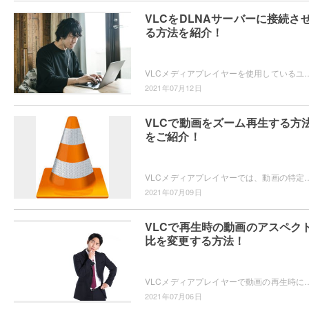
VLCをDLNAサーバーに接続さ
る方法を紹介！
VLCメディアプレイヤーを使用しているユーザーで、DLNAサーバーに接続するメディアプレイヤーをVLCメディアプレイヤーにしたいという方もいらっ
2021年07月12日
VLCで動画をズーム再生する方
をご紹介！
VLCメディアプレイヤーでは、動画の特定の部分を拡大してズーム再生できることをご存知でしょうか？動画を拡大再生したい場合には、ズーム機能
2021年07月09日
VLCで再生時の動画のアスペク
比を変更する方法！
VLCメディアプレイヤーで動画の再生時にアスペクト比がおかしいけど、どうすればアスペクト比を変王すればよいのかわからない、という方もいらっしゃるか
2021年07月06日