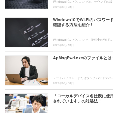
Windows10のパソコンでは、サウンドの設
2022年06月23日
Windows10でWi-Fiのパスワー
確認する方法を紹介！
2022年06月13日
ApMsgFwd.exeのファイルとは
ノートパソコン・またはタッチパッドデバイスを使用していて「ApMsgFwd.exe」のファイルが気になったことはありませんか？この記事では、ApMs
2022年06月08日
「ローカルデバイス名は既に使
されています」の対処法！