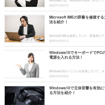
Windowsでは「Microsoft Store」からアプリを入手することができますが、不要だという場合はアンインストールしま
2022年10月27日
Microsoft IMEの辞書を修復す
法を紹介！
Microsoft IMEを使用していて、変換周りでトラブルが起きるようになってしまい困ったことは
2022年09月21日
Windows10でキーボードでPC
電源を入れる方法！
Windows10のパソコンを使用していて、キ
2022年07月05日
Windows10で立体音響を有効に
る方法を紹介！