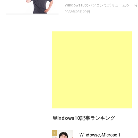
Windows10のパソコンでボリュームを一時
2022年05月29日
Windows10記事ランキング
1
WindowsのMicrosoft