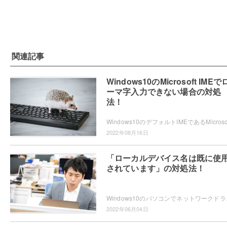
関連記事
Windows10のMicrosoft IMEで
ーマ字入力できない場合の対処
法！
2022年08月16日
「ローカルデバイス名は既に使
されています」の対処法！
Windows10のパソコンでネットワークドライブ
2022年06月04日