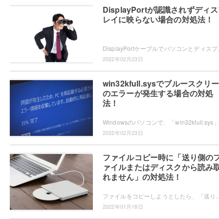
DisplayPortが認識されずディ
レイに映らない場合の対処法！
DisplayPortケーブルでパソコンとディスプレイを接続し
2022年02月23日
win32kfull.sysでブルースクリ
のエラーが発生する場合の対処
法！
2022年02月23日
ファイルコピー時に「送り側の
ァイルまたはディスクから読み
れません」の対処法！
ファイルをコピーしようとしたら、「送り側のファイルまたはディスクから読み取れません」とエラーが起きた経験はありませんか？この記事では、ファイルコ
2022年01月18日