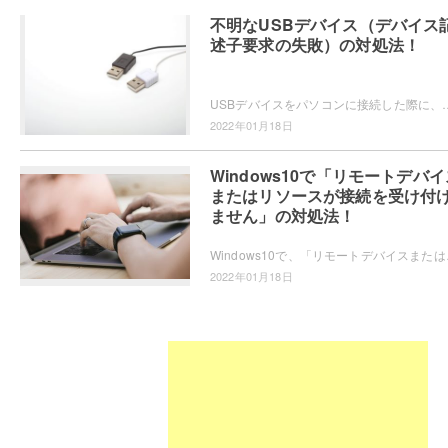
不明なUSBデバイス（デバイス
述子要求の失敗）の対処法！
USBデバイスをパソコンに接続した際に、「不明なUSBデバイス（デバイス記述子要求の失敗）」エラーが起きて正常に認識されな
2022年01月18日
Windows10で「リモートデバイ
またはリソースが接続を受け付
ません」の対処法！
Windows10で、「リモートデバイスまたはリソ
2022年01月18日