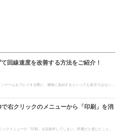
下げて回線速度を改善する方法をご紹介！
パソコンでオンラインゲームをプレイする際に、勝敗に直結するといっても過言ではないのが「PING」の数値です。PINGを下げることで、回線速度を改善してみませんか？この記事では、PINGを下げることで回線速度を改善する方法をご紹介しています。
s10で右クリックのメニューから「印刷」を消
Windows10で右クリックメニューの「印刷」を誤操作してしまい、邪魔だと感じたことはありませんか？この場合は、レジストリを操作して印刷項目を消すことができます。この記事では、Windows10で右クリックのメニューから「印刷」を消す方法をご紹介しています。