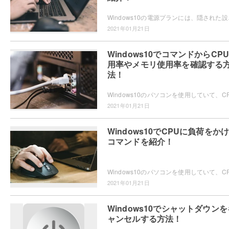
Windows10の電源プランには、隠された設
2021年01月21日
Windows10でコマンドからCP
用率やメモリ使用率を確認する
法！
2021年01月21日
Windows10でCPUに負荷をか
コマンドを紹介！
2021年01月21日
Windows10でシャットダウンを
ャンセルする方法！