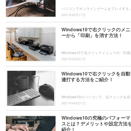
パソコンでオンラインゲームをプレイする際に、勝敗に直結するといっても過言ではないのが「PING」の数値です。PINGを下げることで、回線速
2021年05月17日
Windows10で右クリックのメニ
ーから「印刷」を消す方法！
Windows10で右クリックメニューの「印刷」を
2021年04月21日
Windows10で右クリックを自動
連打する方法をご紹介！
Windows10のパソコンで、右クリックを自動
2021年04月21日
Windows10の究極のパフォーマ
スとは？デメリットや設定方法
紹介！