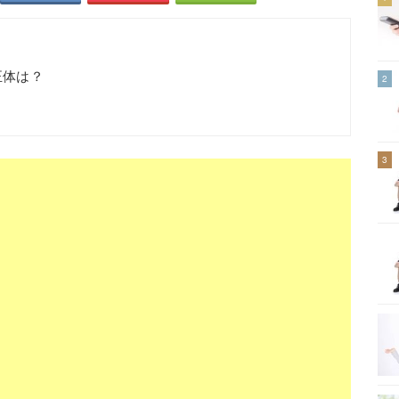
正体は？
2
3