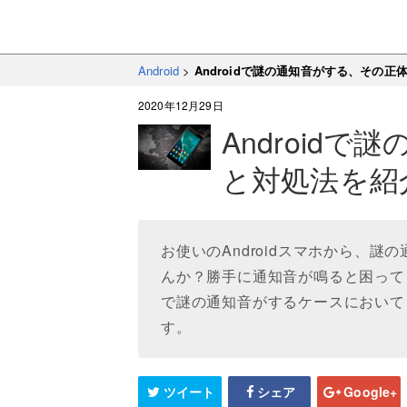
Android
>
Androidで謎の通知音がする、その
2020年12月29日
Android
と対処法を紹
お使いのAndroidスマホから、
んか？勝手に通知音が鳴ると困ってし
で謎の通知音がするケースにおいて
す。
ツイート
シェア
Google+