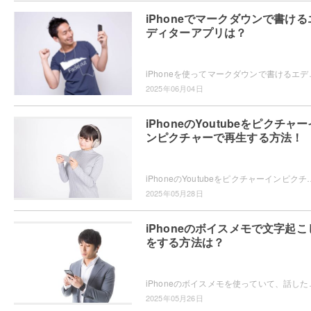
iPhoneでマークダウンで書ける
ディターアプリは？
iPhoneを使ってマークダウンで書けるエディターアプリをお探し
2025年06月04日
iPhoneのYoutubeをピクチャー
ンピクチャーで再生する方法！
iPhoneのYoutubeをピクチャーインピクチャーで再生したいと思ったことはありませんか？ピクチャーインピクチャーの再生方法
2025年05月28日
iPhoneのボイスメモで文字起こ
をする方法は？
iPhoneのボイスメモを使っていて、話した内容が文字起こしできたらい
2025年05月26日