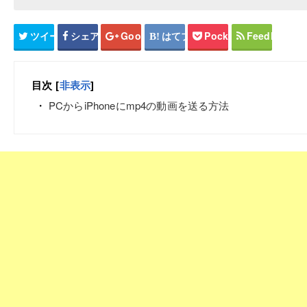
ツイート
シェア
Google+
はてブ
Pocket
Feedly
目次
[
非表示
]
PCからiPhoneにmp4の動画を送る方法