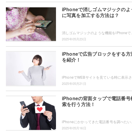
iPhoneで消しゴムマジックのよ
に写真を加工する方法は？
消しゴムマジックのような機能をiPhoneで使いたい・・・と思っ
2025年05月23日
iPhoneで広告ブロックをする方
を紹介！
iPh
2025年05月21日
iPhoneの背面タップで電話番号
索を行う方法！
iPhoneにかかってきた電話番号を調べたいと思ったことはありませんか
2025年05月16日