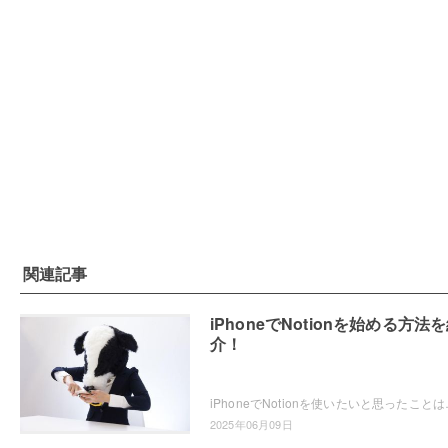
関連記事
iPhoneでNotionを始める方法
介！
iPhoneでNotionを使いたいと思ったことはありませ
2025年06月09日