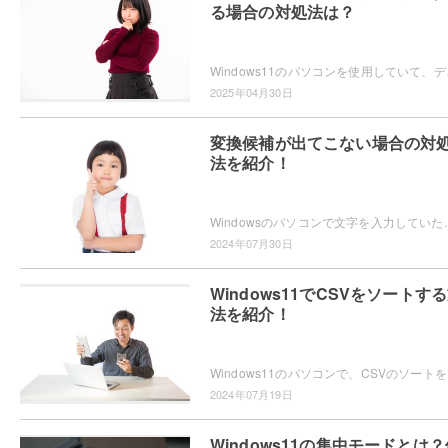
る場合の対処法は？
Windows11のパソコンを使用していて、デ
2025年04月30日
変換候補が出てこない場合の対
法を紹介！
Windowsのパソコンで文字を入力していたら、なぜか変換候補が表示されないため困ってしまっ
2024年07月30日
Windows11でCSVをソートす
法を紹介！
Windows11のパソ
2024年07月19日
Windows11の集中モードとは？