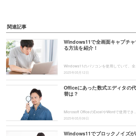
関連記事
Windows11で全画面キャプチャ
る方法を紹介！
Windows11のパソコンを使用していて、全画
2025年05月12日
Officeにあった数式エディタの
替は？
Microsoft OfficeのExcelやWordで使用できていた「数式エディター」が、現在では使用できないため困ってしまったという
2025年05月09日
Windows11でブロックノイズが