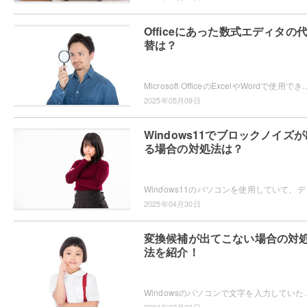
Officeにあった数式エディタの
替は？
Microsoft OfficeのExcelやWordで使用できていた「数式エディター」が、現在では使用できないため困ってしまったという
2025年05月09日
Windows11でブロックノイズが
る場合の対処法は？
Windows11のパソコンを使用していて、デ
2025年04月30日
変換候補が出てこない場合の対
法を紹介！
Windowsのパソコンで文字を入力していたら、なぜか変換候補が表示されないため困ってしまっ