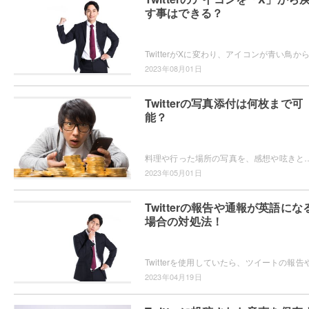
す事はできる？
2023年08月01日
Twitterの写真添付は何枚まで可
能？
料理や行った場所の写真を、感想や呟きと共に投稿するならTwitterが便利ですよね。Twitterに写真を何枚まで投稿できるか
2023年05月01日
Twitterの報告や通報が英語にな
場合の対処法！
2023年04月19日