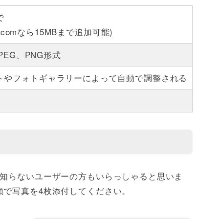
で
ter.comなら15MBまで追加可能)
JPEG、PNG形式
トやフォトギャラリーによって自動で調整される
枚
を知らないユーザーの方もいらっしゃると思いま
順で写真を4枚添付してください。