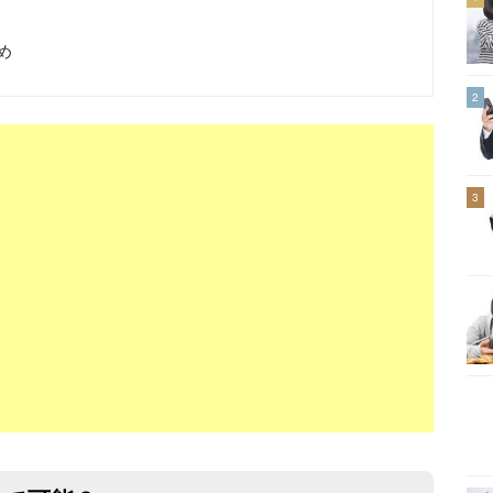
め
2
3