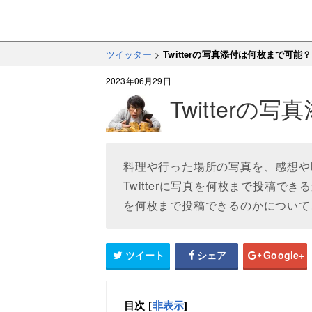
ツイッター
>
Twitterの写真添付は何枚まで可能？
2023年06月29日
Twitter
料理や行った場所の写真を、感想や呟
Twitterに写真を何枚まで投稿でき
を何枚まで投稿できるのかについて
ツイート
シェア
Google+
目次
[
非表示
]