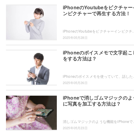
iPhoneのYoutubeをピクチャー
ンピクチャーで再生する方法！
iPhoneのYoutubeをピクチャーインピクチャーで再生したいと思ったことはありませんか？ピクチャーインピクチャーの再生方法
2025年05月28日
iPhoneのボイスメモで文字起こ
をする方法は？
iPhoneのボイスメモを使っていて、話した内容が文字起こしできたらい
2025年05月26日
iPhoneで消しゴムマジックのよ
に写真を加工する方法は？
消しゴムマジックのような機能をiPhoneで使いたい・・・と思っ
2025年05月23日