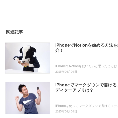
関連記事
iPhoneでNotionを始める方法
介！
iPhoneでNotionを使いたいと思ったことはありませ
2025年06月09日
iPhoneでマークダウンで書ける
ディターアプリは？
iPhoneを使ってマークダウンで書けるエディターアプリをお探し
2025年06月04日