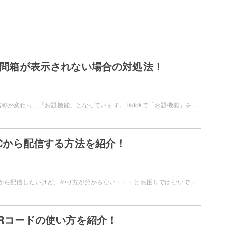
kの質問箱が表示されない場合の対処法！
TikTokの質問箱は名称が変わり、「お題機能」となっています。Tiktokで「お題機能」を使いたいのに表示されない・・・という経験をしたことはありませんか？この記事では、TikTokの質問箱が表示されない場合の対処法を解説します。
をPCから配信する方法を紹介！
TikTokライブをPCから配信したいけど、やり方が分からない・・・とお困りではないですか？Tiktokライブは専用のソフトウェアを設定すれば、PCから配信することができますよ。この記事では、TikTokをPCから配信する方法を紹介します。
のQRコードの使い方を紹介！