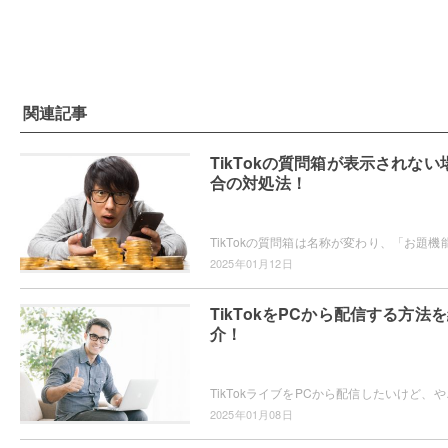
関連記事
TikTokの質問箱が表示されない
合の対処法！
2025年01月12日
TikTokをPCから配信する方法
介！
TikTokライブをPCから配信したいけど、や
2025年01月08日