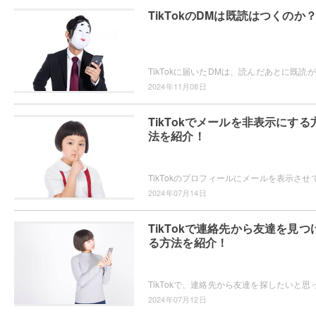
TikTokのDMは既読はつくのか
Tik
2024年11月08日
TikTokでメールを非表示にする
法を紹介！
2024年07月14日
TikTokで連絡先から友達を見つ
る方法を紹介！
2024年07月12日