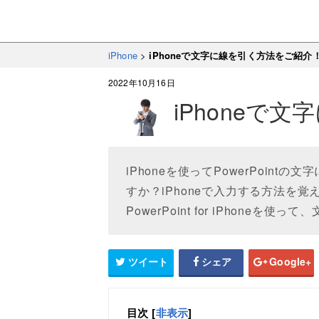
iPhone
>
iPhoneで文字に線を引く方法をご紹介
2022年10月16日
iPhoneで
iPhoneを使ってPowerPoin
すか？iPhoneで入力する方法を
PowerPoint for iPhon
ツイート
シェア
Google+
目次
[
非表示
]