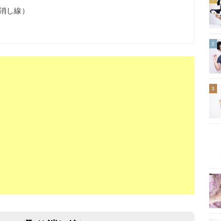
り消し線）
2
3