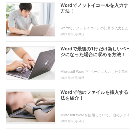
Wordでノットイコールを入力す
方法！
Wordで、ノットイコールの記号を
2024年05月08日
Wordで最後の1行だけ新しいペ
ジになった場合に収める方法！
Microsoft Wordで1
2024年03月25日
Wordで他のファイルを挿入する
法を紹介！
2024年03月04日