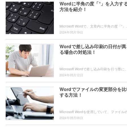
Wordに半角の度「°」を入力す
方法を紹介！
Microsoft Wordで、文章内に半角の度「°」を入力する方法をご存
2024年05月19日
Wordで差し込み印刷の日付が異
る場合の対処法！
2024年05月12日
Wordでファイルの変更部分を比
する方法！
2024年05月09日