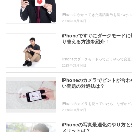
iPhoneにかかってきた電話番号を調べたいと思ったことはありませんか
2025年05月16日
iPhoneですぐにダークモードに
り替える方法を紹介！
iPhoneのダークモードってどうやって変更するかご存知ですか？
2025年05月14日
iPhoneのカメラでピントが合わ
い問題の対処法は？
iPhoneのカメラを使っていたら、なぜかピントが合わない・・・
2025年05月12日
iPhoneの写真最適化のやり方と
メリットは？