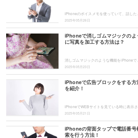
iPhoneのボイスメモを使っていて、話した内容が文字起こしできたらい
2025年05月26日
iPhoneで消しゴムマジックのよ
に写真を加工する方法は？
消しゴムマジックのような機能をiPhoneで使いたい・・・と思っ
2025年05月23日
iPhoneで広告ブロックをする方
を紹介！
iPh
2025年05月21日
iPhoneの背面タップで電話番号
索を行う方法！