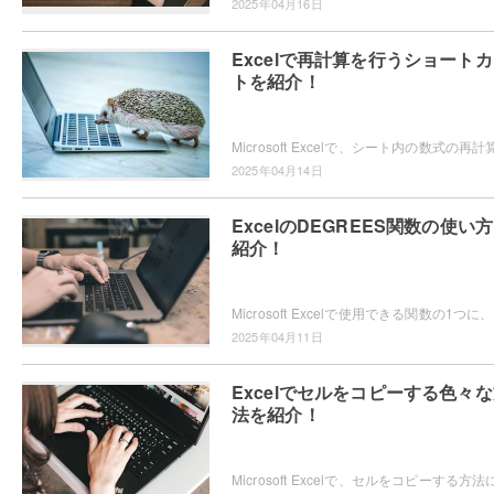
2025年04月16日
Excelで再計算を行うショート
トを紹介！
2025年04月14日
ExcelのDEGREES関数の使い
紹介！
Micro
2025年04月11日
Excelでセルをコピーする色々
法を紹介！