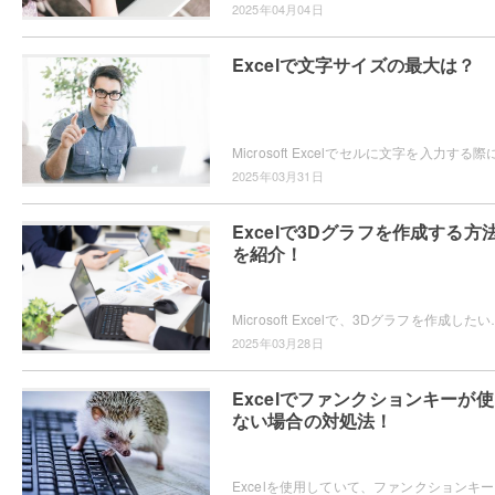
2025年04月04日
Excelで文字サイズの最大は？
2025年03月31日
Excelで3Dグラフを作成する方
を紹介！
Microsoft Excelで、3Dグラフを作成したいと思ったことはありま
2025年03月28日
Excelでファンクションキーが
ない場合の対処法！
Excel