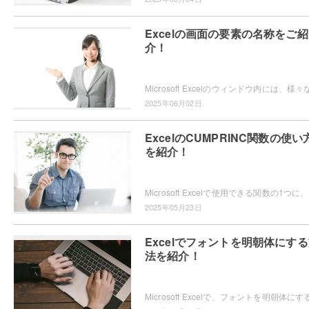
Excelの画面の要素の名称をご紹
介！
2025年06月02日
ExcelのCUMPRINC関数の使い
を紹介！
Micro
2025年05月23日
Excelでフォントを明朝体にす
法を紹介！