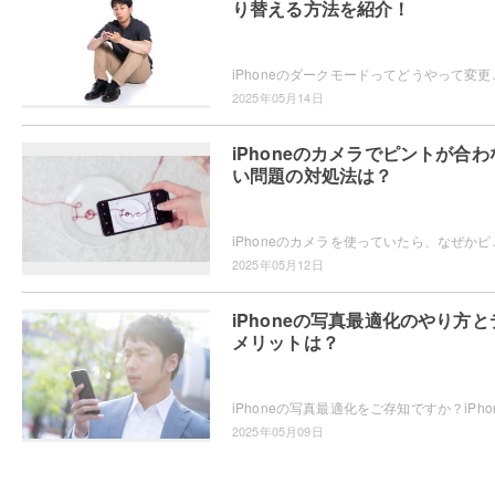
り替える方法を紹介！
iPhoneのダークモードってどうやって変更するかご存知ですか？
2025年05月14日
iPhoneのカメラでピントが合わ
い問題の対処法は？
iPhoneのカメラを使っていたら、なぜかピントが合わない・・・
2025年05月12日
iPhoneの写真最適化のやり方と
メリットは？
2025年05月09日