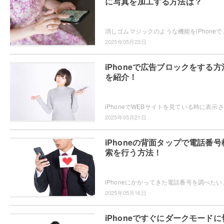
に写真を加工する方法は？
消しゴムマジックのような機能をiPhoneで使いたい・・・と思っ
2025年05月23日
iPhoneで広告ブロックをする方
を紹介！
iPh
2025年05月21日
iPhoneの背面タップで電話番号
索を行う方法！
iPhoneにかかってきた電話番号を調べたいと思ったことはありませんか
2025年05月16日
iPhoneですぐにダークモードに