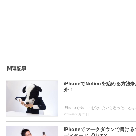
関連記事
iPhoneでNotionを始める方法
介！
iPhoneでNotionを使いたいと思ったことはありませ
2025年06月09日
iPhoneでマークダウンで書ける
ディターアプリは？