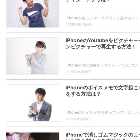
iPhoneを使ってマークダウンで書けるエディターアプリをお探し
2025年06月04日
iPhoneのYoutubeをピクチャー
ンピクチャーで再生する方法！
iPhoneのYoutubeをピクチャーインピクチャーで再生したいと思ったことはありませんか？ピクチャーインピクチャーの再生方法
2025年05月28日
iPhoneのボイスメモで文字起こ
をする方法は？
iPhoneのボイスメモを使っていて、話した内容が文字起こしできたらい
2025年05月26日
iPhoneで消しゴムマジックのよ