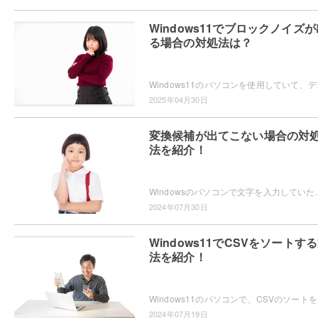
Windows11でブロックノイズが
る場合の対処法は？
Windows11のパソコンを使用していて、デ
2025年04月30日
変換候補が出てこない場合の対
法を紹介！
Windowsのパソコンで文字を入力していたら、なぜか変換候補が表示されないため困ってしまっ
2024年07月30日
Windows11でCSVをソートす
法を紹介！
Windows11のパソ
2024年07月19日