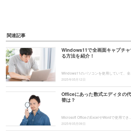
関連記事
Windows11で全画面キャプチャ
る方法を紹介！
Windows11のパソコンを使用していて、全画
2025年05月12日
Officeにあった数式エディタの
替は？
Microsoft OfficeのExcelやWordで使用できていた「数式エディター」が、現在では使用できないため困ってしまったという
2025年05月09日