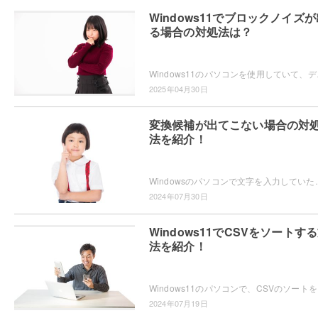
Windows11でブロックノイズが
る場合の対処法は？
Windows11のパソコンを使用していて、デ
2025年04月30日
変換候補が出てこない場合の対
法を紹介！
Windowsのパソコンで文字を入力していたら、なぜか変換候補が表示されないため困ってしまっ
2024年07月30日
Windows11でCSVをソートす
法を紹介！
Windows11のパソ
2024年07月19日