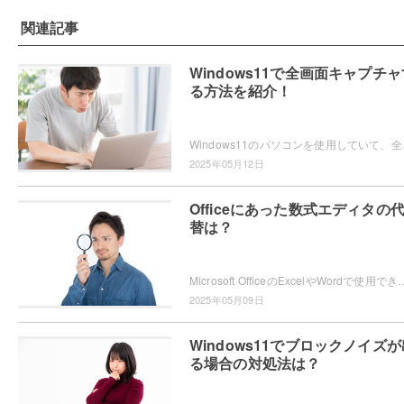
関連記事
Windows11で全画面キャプチャ
る方法を紹介！
Windows11のパソコンを使用していて、全画
2025年05月12日
Officeにあった数式エディタの
替は？
Microsoft OfficeのExcelやWordで使用できていた「数式エディター」が、現在では使用できないため困ってしまったという
2025年05月09日
Windows11でブロックノイズが
る場合の対処法は？