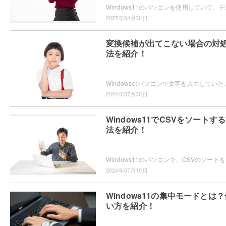
Windows11のパソコンを使用していて、デ
2025年04月30日
変換候補が出てこない場合の対
法を紹介！
Windowsのパソコンで文字を入力していたら、なぜか変換候補が表示されないため困ってしまっ
2024年07月30日
Windows11でCSVをソートす
法を紹介！
Windows11のパソ
2024年07月19日
Windows11の集中モードとは？
い方を紹介！