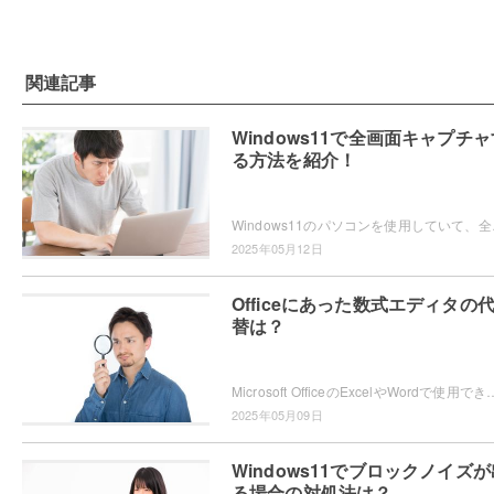
関連記事
Windows11で全画面キャプチャ
る方法を紹介！
Windows11のパソコンを使用していて、全画
2025年05月12日
Officeにあった数式エディタの
替は？
Microsoft OfficeのExcelやWordで使用できていた「数式エディター」が、現在では使用できないため困ってしまったという
2025年05月09日
Windows11でブロックノイズが
る場合の対処法は？