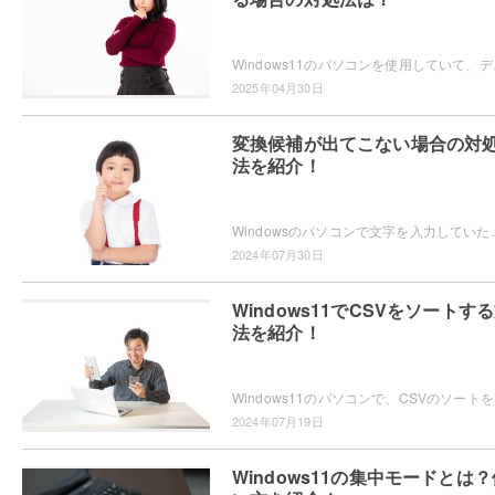
Windows11のパソコンを使用していて、デ
2025年04月30日
変換候補が出てこない場合の対
法を紹介！
Windowsのパソコンで文字を入力していたら、なぜか変換候補が表示されないため困ってしまっ
2024年07月30日
Windows11でCSVをソートす
法を紹介！
Windows11のパソ
2024年07月19日
Windows11の集中モードとは？