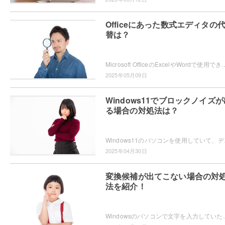
Officeにあった数式エディタの
替は？
Microsoft OfficeのExcelやWordで使用できていた「数式エディター」が、現在では使用できないため困ってしまったという
2025年05月09日
Windows11でブロックノイズが
る場合の対処法は？
Windows11のパソコンを使用していて、デ
2025年04月30日
変換候補が出てこない場合の対
法を紹介！
Windowsのパソコンで文字を入力していたら、なぜか変換候補が表示されないため困ってしまっ