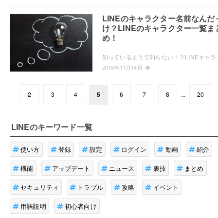
LINEのキャラクター名前なんだ
け？LINEのキャラクター一覧ま
め！
知っているようで知らない！？LINEキャラクターたちについてご紹介していま
2018年11月14日
2
3
4
5
6
7
8
...
20
LINE
のキーワード一覧
使い方
登録
設定
ログイン
動画
紹介
機能
アップデート
ニュース
裏技
まとめ
セキュリティ
トラブル
攻略
イベント
用語説明
初心者向け