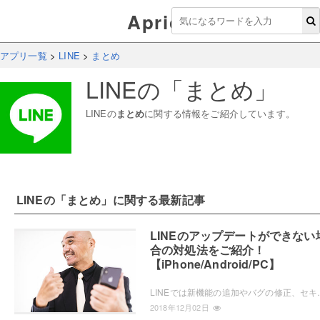
Aprico
アプリ一覧
>
LINE
>
まとめ
LINE
の「
まとめ
」
LINE
の
まとめ
に関する情報をご紹介しています。
LINE
の「
まとめ
」に関する最新記事
LINEのアップデートができない
合の対処法をご紹介！
【iPhone/Android/PC】
LINEでは新機能の追加やバグの修正、セキュリティの強化などの目的で定期的にアップデ
2018年12月02日