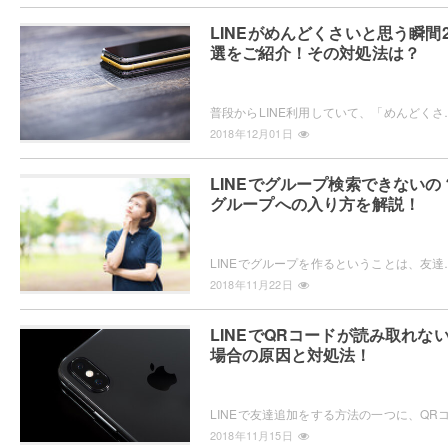
LINEがめんどくさいと思う瞬間2
選をご紹介！その対処法は？
普段からLINE利用していて、「めんどくさい」と感じてしまうことが実は
2018年12月01日
LINEでグループ検索できないの
グループへの入り方を解説！
LINEでグループを作るということは、友達同士であればよくあることかと思
2018年11月22日
LINEでQRコードが読み取れな
場合の原因と対処法！
2018年11月15日