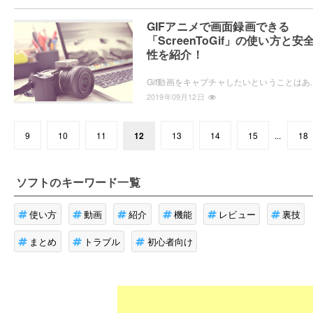
GIFアニメで画面録画できる
「ScreenToGif」の使い方と安
性を紹介！
Gif動画をキャプチャしたいということはありませんか？avi・mp4でキャプ
2019年09月12日
9
10
11
12
13
14
15
...
18
ソフト
のキーワード一覧
使い方
動画
紹介
機能
レビュー
裏技
まとめ
トラブル
初心者向け