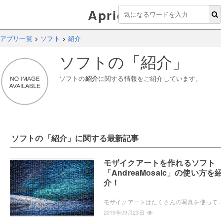
Aprico
アプリ一覧
>
ソフト
>
紹介
ソフト
の「
紹介
」
ソフト
の
紹介
に関する情報をご紹介しています。
ソフト
の「
紹介
」に関する最新記事
モザイクアートを作れるソフト
「AndreaMosaic」の使い方を
介！
モザイクアートはたくさんの写真を使って作成する写真アートですが、いざ作成するとなると非常に大変です。ですが、AndreaMosaicというフリーソフ
2019年09月23日