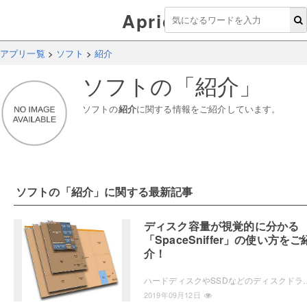
Aprico
アプリ一覧
>
ソフト
>
紹介
ソフト
の「
紹介
」
ソフト
の
紹介
に関する情報をご紹介しています。
ソフト
の「
紹介
」に関する最新記事
ディスク容量が視覚的に分かる
「SpaceSniffer」の使い方をご
介！
ハードディスクやSSDなどのディスクドライブの容量が気になる場合は、「SpaceSniffer」を使うとドライブをツリーマ
2019年09月12日