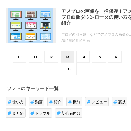
アメブロの画像を一括保存！ア
ブロ画像ダウンローダの使い方
紹介
ブログの引っ越しなどでアメブロの画像をまとめてダウンロードしたいと思ったことがあるでしょう。そんなときに役立つのがアメブロ画像ダウ
2019年09月10日
10
11
12
13
14
15
16
...
18
ソフト
のキーワード一覧
使い方
動画
紹介
機能
レビュー
裏技
まとめ
トラブル
初心者向け