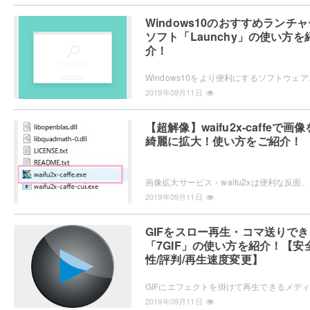
Windows10のおすすめランチャ
ソフト「Launchy」の使い方を
介！
Windows10をより便利にするソフトウェア、ラ
2019年09月11日
【超解像】waifu2x-caffeで画像
綺麗に拡大！使い方をご紹介！
画像拡
2019年09月11日
GIFをスロー再生・コマ送りでき
「7GIF」の使い方を紹介！【安
性/評判/再生速度変更】
2019年09月11日