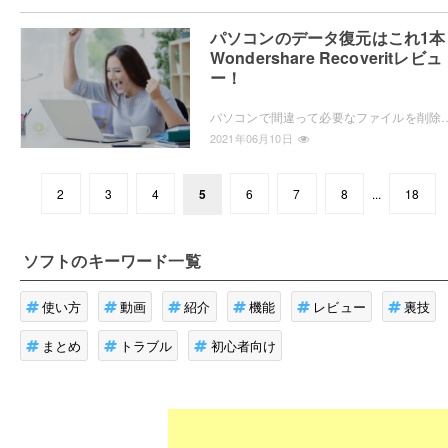
パソコンのデータ復元はこれ1本
Wondershare Recoveritレビュ
ー！
パソコンで間違って必要なファイルを削除して、途方に暮れてしまったことはありませんか？「Wondershare Recoverit」なら、削除した
2021年06月10日
2
3
4
5
6
7
8
...
18
ソフト
のキーワード一覧
使い方
動画
紹介
機能
レビュー
裏技
まとめ
トラブル
初心者向け