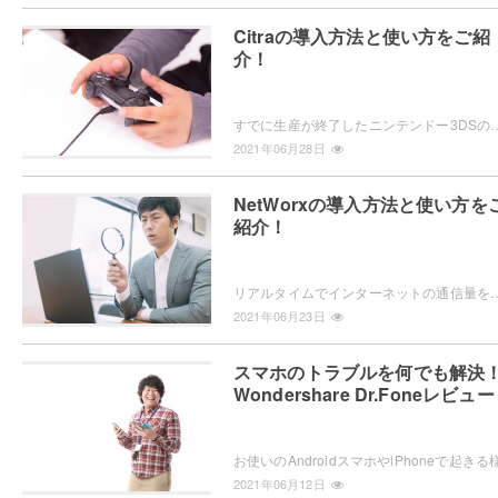
Citraの導入方法と使い方をご紹
介！
すでに生産が終了したニンテンドー3DSのソフトを、パソコン上で遊びたいと思ったことはありませんか？それを可能にしてくれるのが、ニンテン
2021年06月28日
NetWorxの導入方法と使い方を
紹介！
リアルタイムでインターネットの通信量を測定したり、一定期間ごとにどれくらい通信量が発生しているのかを確認したい場合は、アプリケーション「Ne
2021年06月23日
スマホのトラブルを何でも解決
Wondershare Dr.Foneレビュ
2021年06月12日