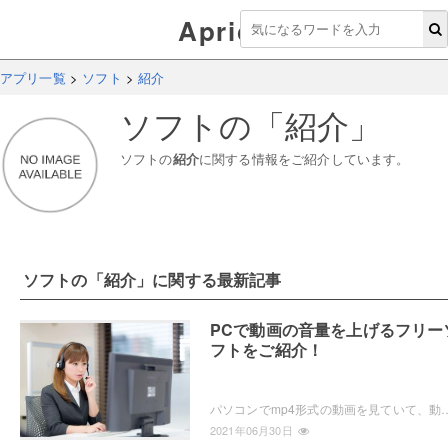
Aprico
アプリ一覧
>
ソフト
>
紹介
ソフト
の「
紹介
」
ソフト
の
紹介
に関する情報をご紹介しています。
ソフト
の「
紹介
」に関する最新記事
PCで動画の音量を上げるフリー
フトをご紹介！
パソコンでmp4形式の動画を見ていて、動画の音量が小さい場合、音量のみ上げる動画編集を行いたいと思ったことはありませんか？この記事では、P
2021年06月30日