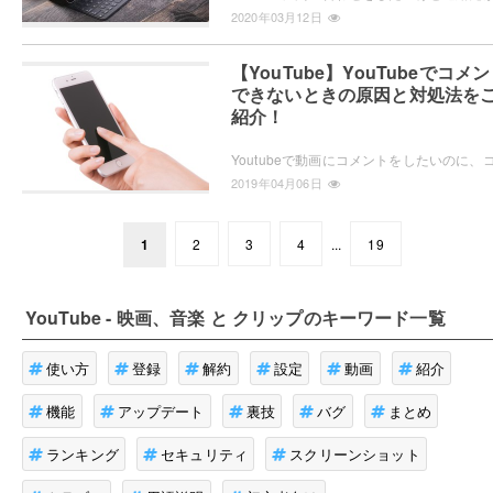
2020年03月12日
【YouTube】YouTubeでコメ
できないときの原因と対処法を
紹介！
2019年04月06日
1
2
3
4
...
19
YouTube - 映画、音楽 と クリップ
のキーワード一覧
使い方
登録
解約
設定
動画
紹介
機能
アップデート
裏技
バグ
まとめ
ランキング
セキュリティ
スクリーンショット