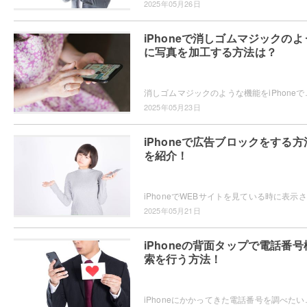
2025年05月26日
iPhoneで消しゴムマジックのよ
に写真を加工する方法は？
消しゴムマジックのような機能をiPhoneで使いたい・・・と思っ
2025年05月23日
iPhoneで広告ブロックをする方
を紹介！
iPh
2025年05月21日
iPhoneの背面タップで電話番号
索を行う方法！
iPhoneにかかってきた電話番号を調べたいと思ったことはありませんか