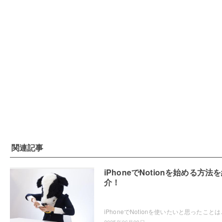
関連記事
iPhoneでNotionを始める方法
介！
iPhoneでNotionを使いたいと思ったことはありませ