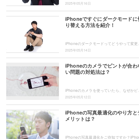
2025年05月16日
iPhoneですぐにダークモードに
り替える方法を紹介！
iPhoneのダークモードってどうやって変更するかご存知ですか？
2025年05月14日
iPhoneのカメラでピントが合わ
い問題の対処法は？
iPhoneのカメラを使っていたら、なぜかピントが合わない・・・
2025年05月12日
iPhoneの写真最適化のやり方と
メリットは？