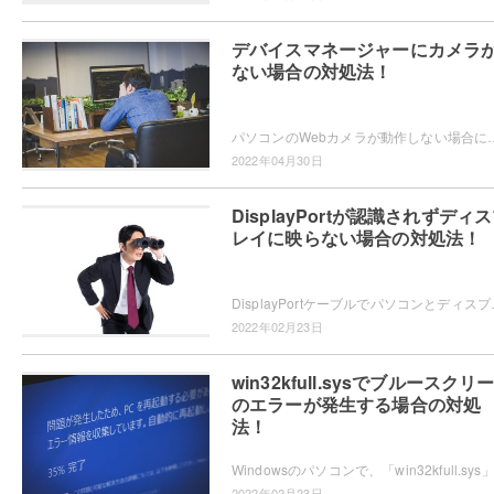
デバイスマネージャーにカメラ
ない場合の対処法！
パソコンのWebカメラが動作しない場合にドライバーを入れ直そうとしてデバイスマネージャーを表示させてみたら、Webカメラ
2022年04月30日
DisplayPortが認識されずディ
レイに映らない場合の対処法！
DisplayPortケーブルでパソコンとディスプレイを接続し
2022年02月23日
win32kfull.sysでブルースクリ
のエラーが発生する場合の対処
法！
2022年02月23日