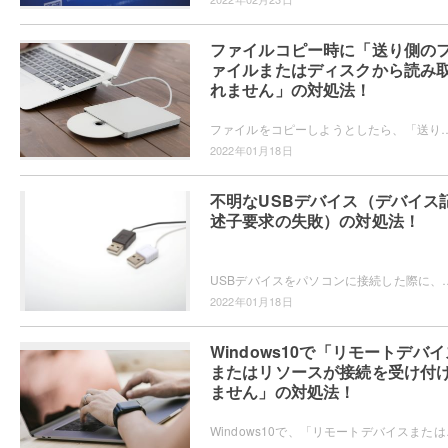
ファイルコピー時に「送り側の
ァイルまたはディスクから読み
れません」の対処法！
ファイルをコピーしようとしたら、「送り側のファイルまたはディスクから読み取れません」とエラーが起きた経験はありませんか？この記事では、ファイルコ
2022年01月18日
不明なUSBデバイス（デバイス
述子要求の失敗）の対処法！
USBデバイスをパソコンに接続した際に、「不明なUSBデバイス（デバイス記述子要求の失敗）」エラーが起きて正常に認識されな
2022年01月18日
Windows10で「リモートデバイ
またはリソースが接続を受け付
ません」の対処法！
Windows10で、「リモートデバイスまたはリソ