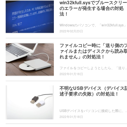
win32kfull.sysでブルースクリ
のエラーが発生する場合の対処
法！
2022年02月23日
ファイルコピー時に「送り側の
ァイルまたはディスクから読み
れません」の対処法！
ファイルをコピーしようとしたら、「送り側のファイルまたはディスクから読み取れません」とエラーが起きた経験はありませんか？この記事では、ファイルコ
2022年01月18日
不明なUSBデバイス（デバイス
述子要求の失敗）の対処法！
USBデバイスをパソコンに接続した際に、「不明なUSBデバイス（デバイス記述子要求の失敗）」エラーが起きて正常に認識されな
2022年01月18日