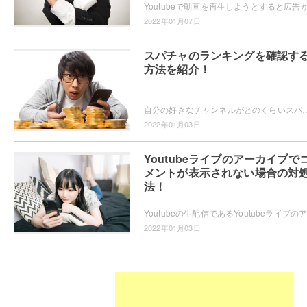
2022年01月07日
スパチャのランキングを確認す
方法を紹介！
自分の好きなチャンネルがどのくらいスパチャで貰っているんだろう、と気になったことはありませんか？推しチャンネルのスパチャ金額を知りたい・世界の最新の
2022年01月03日
Youtubeライブのアーカイブで
メントが表示されない場合の対
法！
2022年01月03日