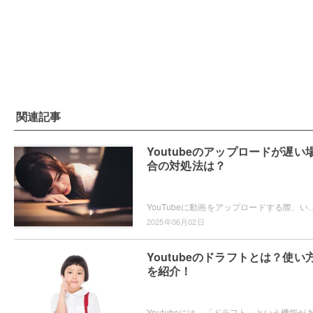
関連記事
Youtubeのアップロードが遅い
合の対処法は？
YouTubeに動画をアップロードする際、いつもよりアップロードが遅い・・・と感じたことはありませんか？どうしていつもより遅いの？原
2025年06月02日
Youtubeのドラフトとは？使い
を紹介！