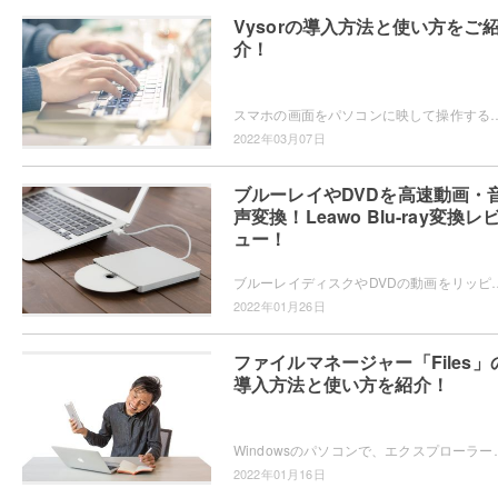
Vysorの導入方法と使い方をご
介！
スマホの画面をパソコンに映して操作することができるミラーリングソフト・Vysorをご存知でしょうか？パソコンの大画面でスマホを操作したい・ス
2022年03月07日
ブルーレイやDVDを高速動画・
声変換！Leawo Blu-ray変換レ
ュー！
ブルーレイディスクやDVDの動画をリッピングして動画ファイルとして保存したいと思ったことはありませんか？Leawo Blu-
2022年01月26日
ファイルマネージャー「Files」
導入方法と使い方を紹介！
Windowsのパソコンで、エクスプローラーより便利なファイルマネージャーを使いたいと思ったこと
2022年01月16日