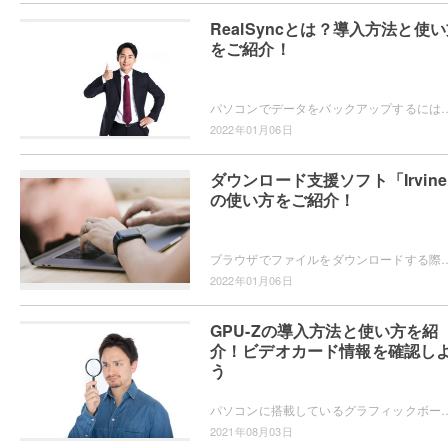
RealSyncとは？導入方法と使
をご紹介！
パソコンでデータをバックアップするにはバックアップソフトを使用するのが簡単です。バックアップを簡単に行えるソフト「RealSync」をご存知でし
2022年01月06日
ダウンロード支援ソフト「Irvin
の使い方をご紹介！
ブラウザでファイルをダウンロードする際に、ダウンロードの管理や一時中断して後でダウンロードを再開したいと思ったことはありませんか？Irvineな
2022年01月06日
GPU-Zの導入方法と使い方を紹
介！ビデオカード情報を確認し
う
パソコンに搭載しているグラフィックボード（ビデオカード）の情報を確認したい場合は、フリーソフト「GPU-Z」を導入すれば一目でグラフィックボ
2021年08月03日