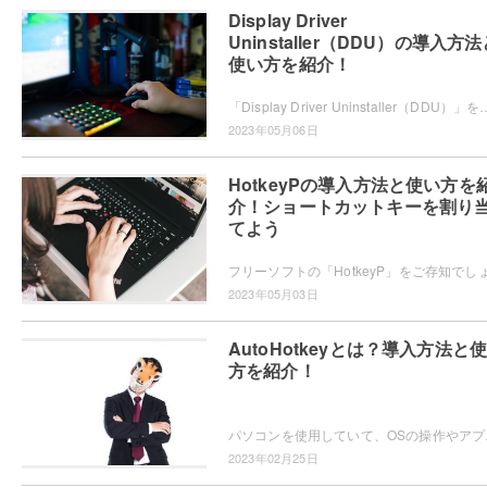
Display Driver
Uninstaller（DDU）の導入方
使い方を紹介！
「Display Driver Uninstaller（DDU）」をご存知でしょうか？DDUで、グラフィックドライバーをアンインストールし
2023年05月06日
HotkeyPの導入方法と使い方を
介！ショートカットキーを割り
てよう
2023年05月03日
AutoHotkeyとは？導入方法と
方を紹介！
パソコンを使用していて、OSの操作やア
2023年02月25日