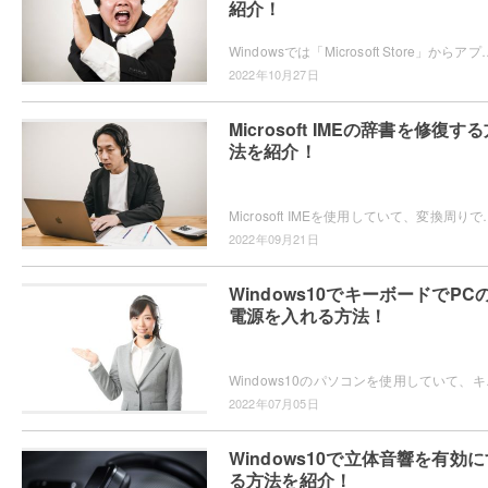
紹介！
Windowsでは「Microsoft Store」からアプリを入手することができますが、不要だという場合はアンインストールしま
2022年10月27日
Microsoft IMEの辞書を修復す
法を紹介！
Microsoft IMEを使用していて、変換周りでトラブルが起きるようになってしまい困ったことは
2022年09月21日
Windows10でキーボードでPC
電源を入れる方法！
Windows10のパソコンを使用していて、キ
2022年07月05日
Windows10で立体音響を有効に
る方法を紹介！