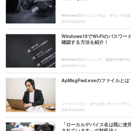
Windows10のパソコンでは、サウンドの設
2022年06月23日
Windows10でWi-Fiのパスワー
確認する方法を紹介！
2022年06月13日
ApMsgFwd.exeのファイルとは
ノートパソコン・またはタッチパッドデバイスを使用していて「ApMsgFwd.exe」のファイルが気になったことはありませんか？この記事では、ApMs
2022年06月08日
「ローカルデバイス名は既に使
されています」の対処法！