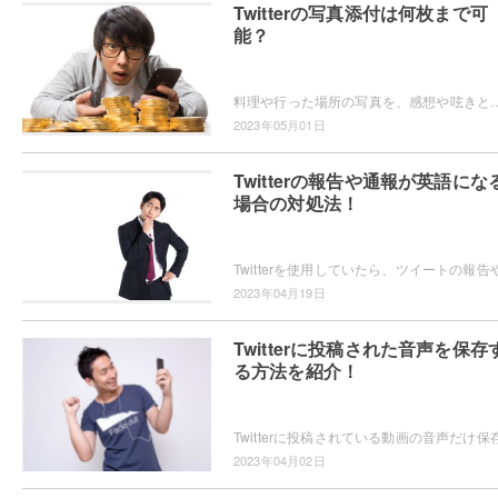
Twitterの写真添付は何枚まで可
能？
料理や行った場所の写真を、感想や呟きと共に投稿するならTwitterが便利ですよね。Twitterに写真を何枚まで投稿できるか
2023年05月01日
Twitterの報告や通報が英語にな
場合の対処法！
2023年04月19日
Twitterに投稿された音声を保存
る方法を紹介！
2023年04月02日