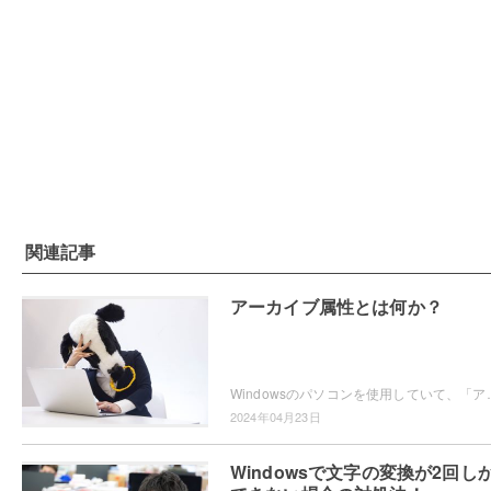
関連記事
アーカイブ属性とは何か？
Windowsのパソコンを使用していて、「アーカイブ属性」というファイル属性について気になっ
2024年04月23日
Windowsで文字の変換が2回し