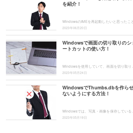
を紹介！
2023年06月20日
Windowsで画面の切り取りのシ
ートカットの使い方！
Windowsを使用していて、画面を切り取りたいというシーンは少なくないと思います。スクリーンシ
2023年05月24日
WindowsでThumbs.dbを作ら
ないようにする方法！
Windowsでは、写真・画像を保存しているフォルダに隠しファイルとして「Thumbs.d
2023年05月19日