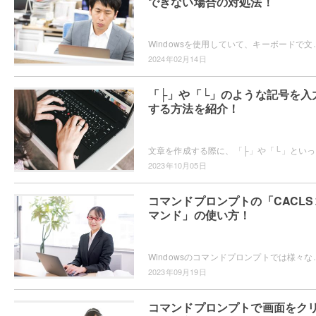
できない場合の対処法！
Windowsを使用していて、キーボードで文字の変換を行ったら2回しかできない状態になってしまっ
2024年02月14日
「├」や「└」のような記号を入
する方法を紹介！
文章を作成する際
2023年10月05日
コマンドプロンプトの「CACLS
マンド」の使い方！
Windowsのコマンドプロンプトでは様々なコマンドを使用することができますが、使用可能
2023年09月19日
コマンドプロンプトで画面をク