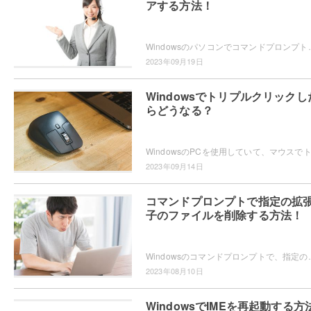
アする方法！
Windowsのパソコンでコマンドプロンプトを使用していて、コマンドの入力履歴や実行ログに
2023年09月19日
Windowsでトリプルクリックし
らどうなる？
2023年09月14日
コマンドプロンプトで指定の拡
子のファイルを削除する方法！
Windowsのコマンドプロンプトで、指定の拡張子のファイルを削除したいと思ったことはありませ
2023年08月10日
WindowsでIMEを再起動する方