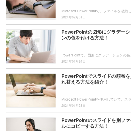
2024年02月01日
PowerPointの図形にグラデー
ンの色を付ける方法！
PowerPointで、図形にグラデーションの色を付ける方法をご
2024年01月24日
PowerPointでスライドの順番
れ替える方法を紹介！
2024年01月23日
PowerPointのスライドを別フ
ルにコピーする方法！