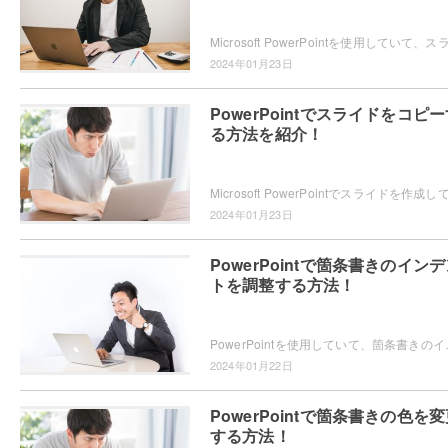
2024年01月23日
PowerPointでスライドをコピ
る方法を紹介！
2024年01月23日
PowerPointで箇条書きのイン
トを調整する方法！
PowerPointを使用していて、箇条書きのインデントを調整し
2024年01月22日
PowerPointで箇条書きの色を
する方法！