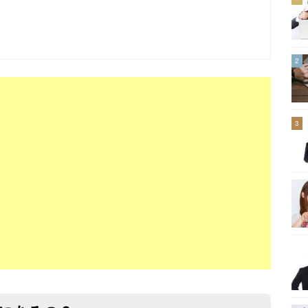
？
2
3