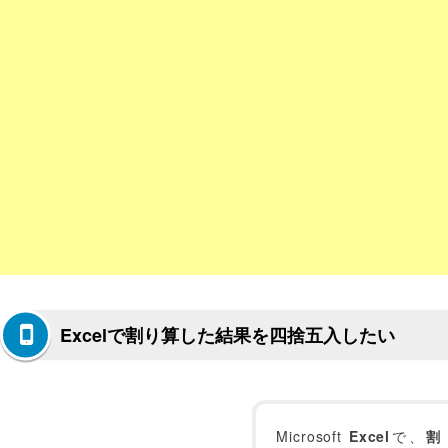
Excelで割り算した結果を四捨五入したい
Microsoft
Excel
で、
割