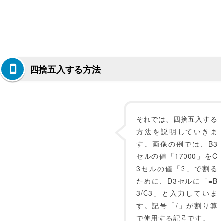
四捨五入する方法
それでは、四捨五入する
方法を説明していきま
す。画像の例では、B3
セルの値「17000」をC
3セルの値「3」で割る
ために、D3セルに「=B
3/C3」と入力していま
す。記号「/」が割り算
で使用する記号です。