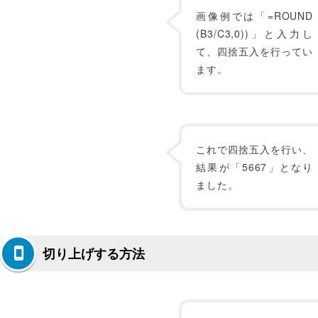
画像例では「=ROUND
(B3/C3,0))」と入力し
て、四捨五入を行ってい
ます。
これで四捨五入を行い、
結果が「5667」となり
ました。
切り上げする方法