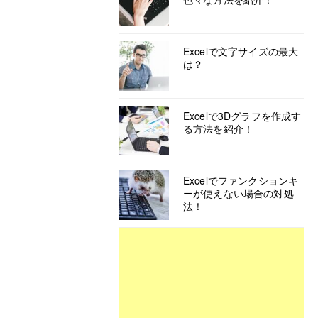
Excelで文字サイズの最大
は？
Excelで3Dグラフを作成す
る方法を紹介！
Excelでファンクションキ
ーが使えない場合の対処
法！