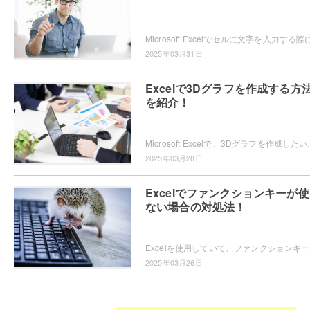
2025年03月31日
Excelで3Dグラフを作成する方
を紹介！
Microsoft Excelで、3Dグラフを作成したいと思ったことはありま
2025年03月28日
Excelでファンクションキーが
ない場合の対処法！
Excel
2025年03月26日