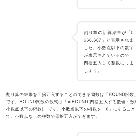
割り算の計算結果が「5
666.667」と表示されま
した。小数点以下の数字
が表示されているので、
四捨五入して整数にしま
しょう。
割り算の結果を四捨五入することのできる関数は「ROUND関数
です。ROUND関数の数式は「＝ROUND(四捨五入する数値・数
小数点以下の桁数)」です。小数点以下の桁数を「0」にすること
で、小数点なしの整数で四捨五入ができます。