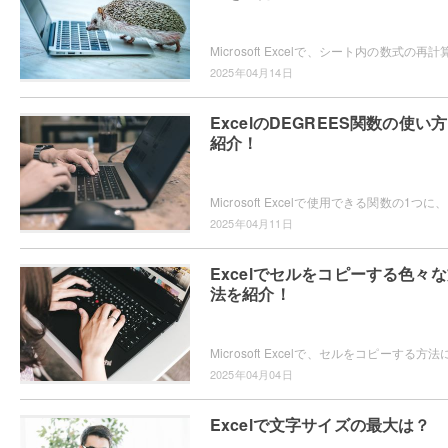
2025年04月14日
ExcelのDEGREES関数の使い
紹介！
Micro
2025年04月11日
Excelでセルをコピーする色々
法を紹介！
2025年04月04日
Excelで文字サイズの最大は？