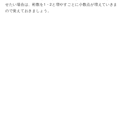
せたい場合は、桁数を1・2と増やすごとに小数点が増えていき
ので覚えておきましょう。