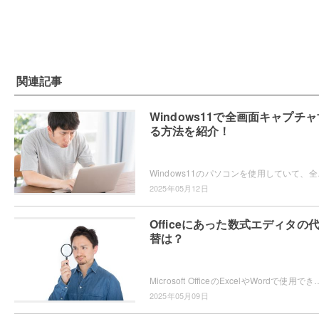
関連記事
Windows11で全画面キャプチャ
る方法を紹介！
Windows11のパソコンを使用していて、全画
2025年05月12日
Officeにあった数式エディタの
替は？
Microsoft OfficeのExcelやWordで使用できていた「数式エディター」が、現在では使用できないため困ってしまったという
2025年05月09日