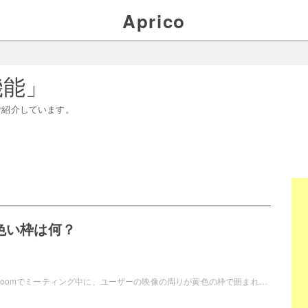
Aprico
機能
」
ご紹介しています。
黄色い枠は何？
Web会議ツール・Zoomでミーティング中に、ユーザーの映像の周りが黄色の枠で囲まれていることがありますよね。これは一体何を指しているのか、気になる方もいらっしゃるかと思います。この記事では、Zoomの黄色い枠は何なのかについてご紹介していきます。