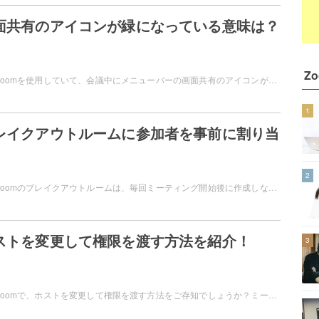
画面共有のアイコンが緑になっている意味は？
Z
Web会議ツール・Zoomを使用していて、会議中にメニューバーの画面共有のアイコンが緑色になっていて一体どういうことなのか疑問に思ったことはありませんか？この記事では、Zoomで画面共有のアイコンが緑になっている意味についてご紹介しています。
1
ブレイクアウトルームに参加者を事前に割り当
2
Web会議ツール・Zoomのブレイクアウトルームは、毎回ミーティング開始後に作成しなくても、ミーティング開始前に作成して割り当てを行うことができますよ。この記事では、Zoomのブレイクアウトルームに参加者を事前に割り当てる方法をご紹介しています。
ホストを変更して権限を渡す方法を紹介！
3
Web会議ツール・Zoomで、ホストを変更して権限を渡す方法をご存知でしょうか？ミーティングを複数人で管理したい場合や自分が主催したミーティングを退出する際に覚えておくと便利です。この記事では、Zoomでホストを変更して権限を渡す方法をご紹介しています。