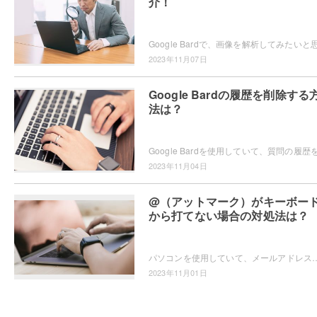
介！
2023年11月07日
Google Bardの履歴を削除する
法は？
2023年11月04日
@（アットマーク）がキーボー
から打てない場合の対処法は？
パソコンを使用していて、メールアドレスの入力の際などに@（アットマーク）がキーボードから打てない状態になってしまい困ってしまったことはありませんか
2023年11月01日