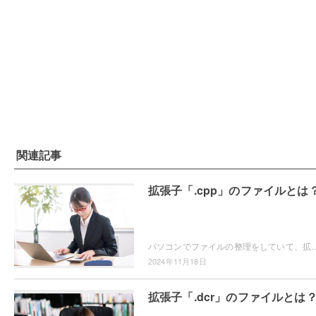
関連記事
拡張子「.cpp」のファイルとは
パソコンでファイルの整理をしていて、拡張子が「.cpp」のファイルの取り扱い方について分からなくなったことはありませんか？この記事では、拡張子「.c
2024年11月18日
拡張子「.dcr」のファイルとは