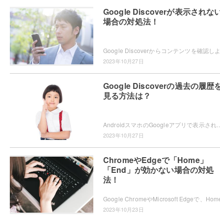
Google Discoverが表示されな
場合の対処法！
2023年10月27日
Google Discoverの過去の履歴
見る方法は？
AndroidスマホのGoogleアプリで表示される、Google Discoverの過去の履歴を見たいと思ったことはありませんか？Chromeから確
2023年10月27日
ChromeやEdgeで「Home」
「End」が効かない場合の対処
法！
2023年10月23日