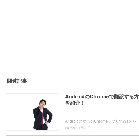
関連記事
AndroidのChromeで翻訳する
を紹介！
AndroidスマホのChromeアプ
2025年04月23日