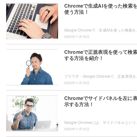
Chromeで生成AIを使った検索
使う方法！
Google Chromeで、生成AIを使った検索を使ってみたいと思ったこと
2023年11月16日
Chromeで正規表現を使って検
する方法を紹介！
ブラウザ・Google Chromeで、正規表現を使って検索
2023年11月16日
Chromeでサイドパネルを左に
示する方法！
Google Chromeには、サイドパネルという機能が搭載
2023年11月15日