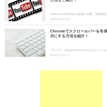
ChromeでYou
2020年01月12日
Chromeでスクロールバーを非
示にする方法を紹介！
ブラウザ・Google Chromeではスクロールバーが表示さ
2019年12月21日