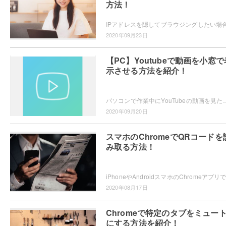
方法！
2020年09月23日
【PC】Youtubeで動画を小窓で
示させる方法を紹介！
パソコンで作業中にYouTubeの動画を見たいけど、ブラウザが邪魔になってしまうためできない…と困っていませんか？そんな時はピクチャーイン
2020年09月20日
スマホのChromeでQRコードを
み取る方法！
2020年08月17日
Chromeで特定のタブをミュー
にする方法を紹介！