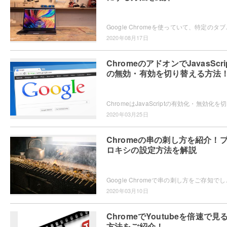
Google Chromeを使っていて、特定のタブだけ音声を鳴
2020年08月17日
ChromeのアドオンでJavasScri
の無効・有効を切り替える方法
Chromeは
2020年03月25日
Chromeの串の刺し方を紹介！
ロキシの設定方法を解説
Google Chromeで串の刺し方をご存知でしょうか？串と
2020年03月10日
ChromeでYoutubeを倍速で見
方法をご紹介！