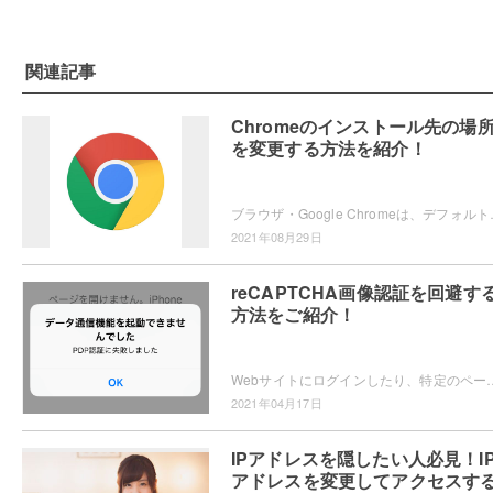
関連記事
Chromeのインストール先の場
を変更する方法を紹介！
ブラウザ・Google Chromeは、デフォルトではCドライ
2021年08月29日
reCAPTCHA画像認証を回避す
方法をご紹介！
Webサイトにログインしたり、特定のページにアクセスする際に「reCAPTCHA」という認証サービスによる画像認証が表示され
2021年04月17日
IPアドレスを隠したい人必見！I
アドレスを変更してアクセスす