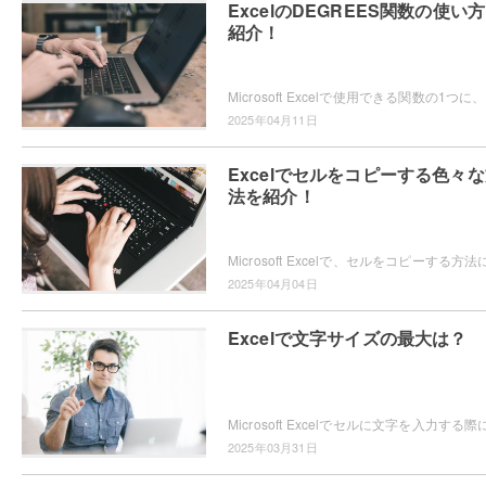
ExcelのDEGREES関数の使い
紹介！
Micro
2025年04月11日
Excelでセルをコピーする色々
法を紹介！
2025年04月04日
Excelで文字サイズの最大は？
2025年03月31日