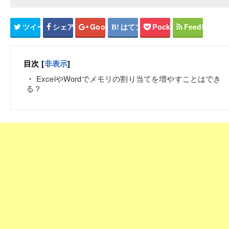
ツイート
シェア
Google+
はてブ
Pocket
Feedly
目次
[
非表示
]
ExcelやWordでメモリの割り当てを増やすことはでき
る？