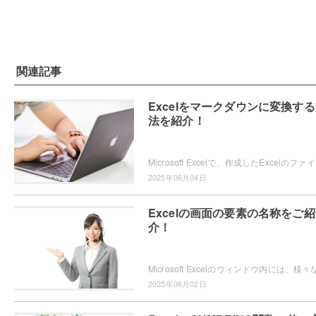
関連記事
Excelをマークダウンに変換す
法を紹介！
Microsoft Ex
2025年06月04日
Excelの画面の要素の名称をご紹
介！
2025年06月02日