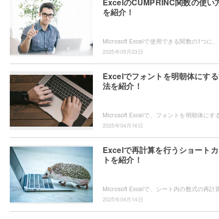
ExcelのCUMPRINC関数の使い
を紹介！
Micro
2025年05月23日
Excelでフォントを明朝体にす
法を紹介！
2025年04月16日
Excelで再計算を行うショート
トを紹介！
2025年04月14日