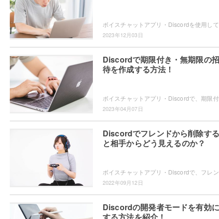
ボイ
2023年12月03日
Discordで期限付き・無期限の
待を作成する方法！
ボイス
2023年04月07日
Discordでフレンドから削除す
と相手からどう見えるのか？
ボイス
2022年09月12日
Discordの開発者モードを有効
する方法を紹介！