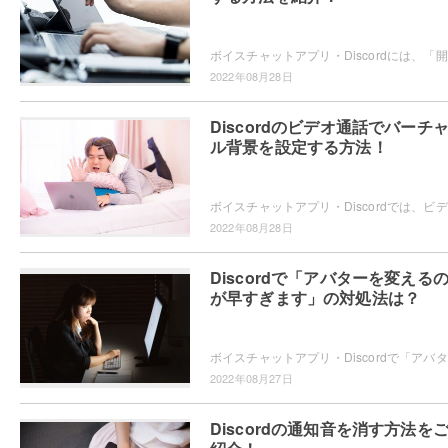
ボイス
2022年08月28日
Discordのビデオ通話でバーチ
ル背景を設定する方法！
ボイス
2022年08月28日
Discordで「アバターを変える
が早すぎます」の対処法は？
ボイス
2022年08月27日
Discordの通知音を消す方法を