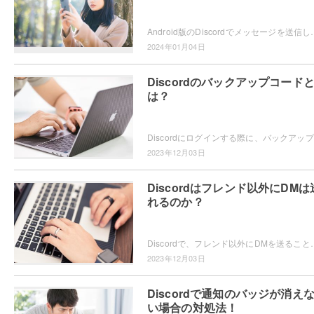
Android版のDiscordでメッセージを送信した際に、メッセージに打ち間違えがあったり誤送信
2024年01月04日
Discordのバックアップコード
は？
Dis
2023年12月03日
Discordはフレンド以外にDMは
れるのか？
Discordで、フレンド以外にDMを送ることができるのか気になるユーザーの方もいらっしゃるかと思います。フ
2023年12月03日
Discordで通知のバッジが消え
い場合の対処法！