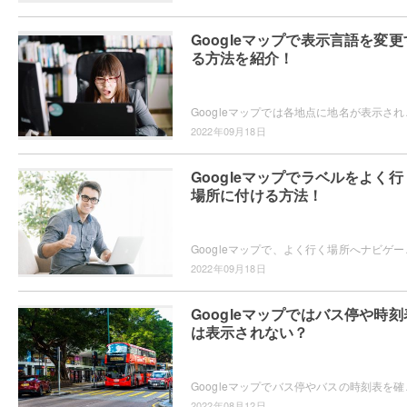
Googleマップで表示言語を変更
る方法を紹介！
Googleマップでは各地点に地名が表示されてお
2022年09月18日
Googleマップでラベルをよく行
場所に付ける方法！
Googleマップで、よく行く場所へナビゲーションし
2022年09月18日
Googleマップではバス停や時刻
は表示されない？
Googleマップでバス停やバスの時刻表を確認したい
2022年08月12日