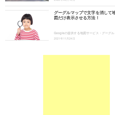
グーグルマップで文字を消して
図だけ表示させる方法！
Googleの提供する地図サービス・グーグルマッ
2021年11月24日