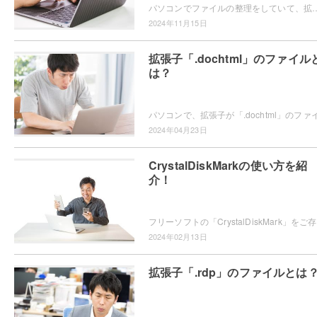
パソコンでファイルの整理をしていて、拡張子「.xar」のファイルの開き方がわからなくて困ってしまったことはありませんか？この記事では、
2024年11月15日
拡張子「.dochtml」のファイル
は？
2024年04月23日
CrystalDiskMarkの使い方を紹
介！
フリーソフトの
2024年02月13日
拡張子「.rdp」のファイルとは