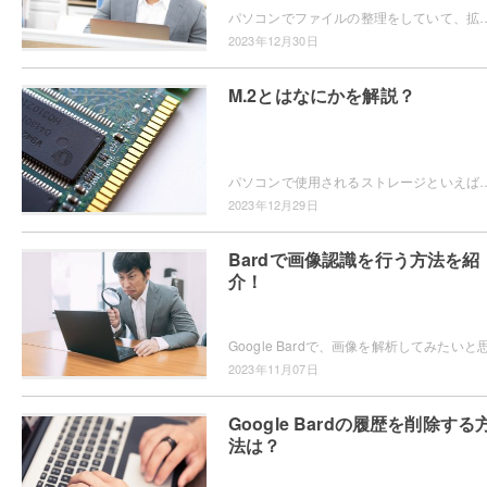
パソコンでファイルの整理をしていて、拡張子が「.rdp」のファイルの開き方がわからなくて困ってしまったことはありませんか？この記事では、拡張子
2023年12月30日
M.2とはなにかを解説？
パソコンで使用されるストレージといえば、「HDD」や「SSD」が一般的ですよね。近年ではSSDにもバリエーションが増え、画像のような「M.
2023年12月29日
Bardで画像認識を行う方法を紹
介！
2023年11月07日
Google Bardの履歴を削除する
法は？