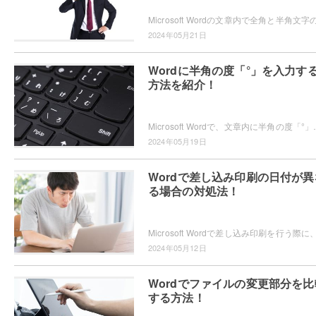
2024年05月21日
Wordに半角の度「°」を入力す
方法を紹介！
Microsoft Wordで、文章内に半角の度「°」を入力する方法をご存
2024年05月19日
Wordで差し込み印刷の日付が異
る場合の対処法！
2024年05月12日
Wordでファイルの変更部分を比
する方法！