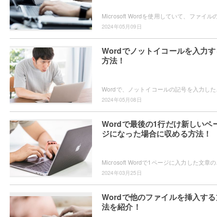
2024年05月09日
Wordでノットイコールを入力す
方法！
Wordで、ノットイコールの記号を
2024年05月08日
Wordで最後の1行だけ新しいペ
ジになった場合に収める方法！
Microsoft Wordで1
2024年03月25日
Wordで他のファイルを挿入する
法を紹介！